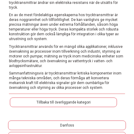
trycktransmittrar ändrar sin elektriska resistans när de utsätts för
tryck.
En av de mest fördelaktiga egenskaperna hos trycktransmittrar är
deras noggrannhet och tillförlitlighet. De kan vanligtvis ge mycket
precisa mätningar även under extrema förhållanden, såsom höga
temperaturer eller höga tryck. Deras kompakta storlek och robusta
konstruktion gör dem också lämpliga för integration i olika typer av
utrustning och system.
Trycktransmittrar används för en mängd olika applikationer, inklusive
övervakning av processer inom tillverkning och industri, styrning av
motorer och pumpar, mätning av tryck inom medicinska enheter som
blodtrycksmätare, och övervakning av vattentryck i vatten- och
avloppsinfrastruktur.
Sammanfattningsvis är trycktransmittrar kritiska komponenter inom
många tekniska områden, och deras förmåga att konvertera
mekanisk kraft till elektriska signaler gör dem oumbärliga för
övervakning och styrning av olika processer och system.
Tillbaka till överliggande kategori
Danfoss