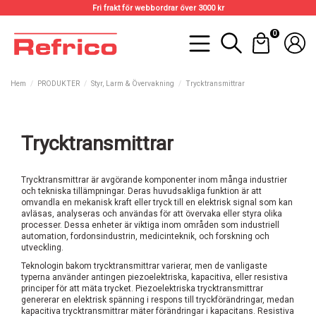
Fri frakt för webbordrar över 3000 kr
0
Hem
PRODUKTER
Styr, Larm & Övervakning
Trycktransmittrar
Trycktransmittrar
Trycktransmittrar är avgörande komponenter inom många industrier
och tekniska tillämpningar. Deras huvudsakliga funktion är att
omvandla en mekanisk kraft eller tryck till en elektrisk signal som kan
avläsas, analyseras och användas för att övervaka eller styra olika
processer. Dessa enheter är viktiga inom områden som industriell
automation, fordonsindustrin, medicinteknik, och forskning och
utveckling.
Teknologin bakom trycktransmittrar varierar, men de vanligaste
typerna använder antingen piezoelektriska, kapacitiva, eller resistiva
principer för att mäta trycket. Piezoelektriska trycktransmittrar
genererar en elektrisk spänning i respons till tryckförändringar, medan
kapacitiva trycktransmittrar mäter förändringar i kapacitans. Resistiva