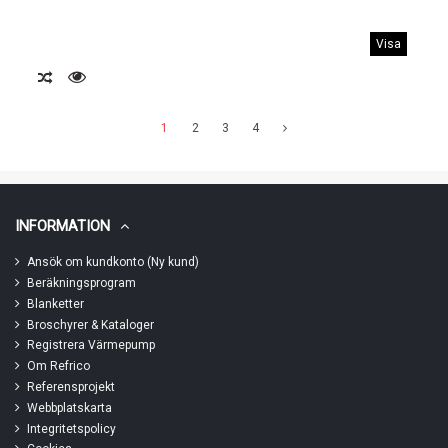
Visa
1
2
3
4
INFORMATION
Ansök om kundkonto (Ny kund)
Beräkningsprogram
Blanketter
Broschyrer & Kataloger
Registrera Värmepump
Om Refrico
Referensprojekt
Webbplatskarta
Integritetspolicy