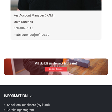
Key Account Manager ( KAM )
Mats Durenäs
070-486 51 10
mats.durenas@refrico.se
Vill du bli en del av vårt team?
Lediga tjänster
INFORMATION
Ansök om kundkonto (Ny kund)
Beräkningsprogram