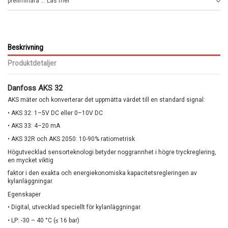
preliminära ... Läs mer
Beskrivning
Produktdetaljer
Danfoss AKS 32
AKS mäter och konverterar det uppmätta värdet till en standard signal:
• AKS 32: 1–5V DC eller 0–10V DC
• AKS 33: 4–20 mA
• AKS 32R och AKS 2050: 10-90% ratiometrisk
Högutvecklad sensorteknologi betyder noggrannhet i högre tryckreglering,
en mycket viktig
faktor i den exakta och energiekonomiska kapacitetsregleringen av
kylanläggningar.
Egenskaper
• Digital, utvecklad speciellt för kylanläggningar.
• LP: -30 – 40 °C (≤ 16 bar)