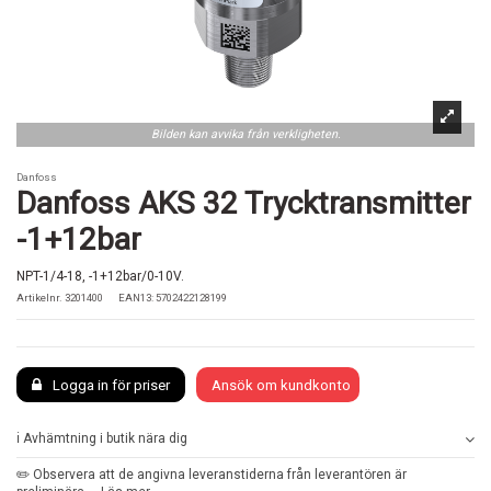
Bilden kan avvika från verkligheten.
Danfoss
Danfoss AKS 32 Trycktransmitter
-1+12bar
NPT-1/4-18, -1+12bar/0-10V.
Artikelnr.
3201400
EAN13: 5702422128199
Logga in för priser
Ansök om kundkonto
ℹ️ Avhämtning i butik nära dig
✏️ Observera att de angivna leveranstiderna från leverantören är