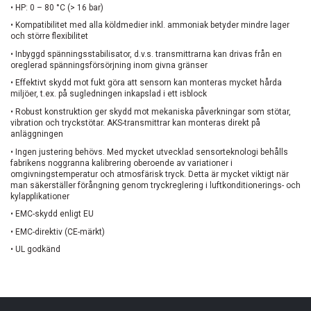
• HP: 0 – 80 °C (> 16 bar)
• Kompatibilitet med alla köldmedier inkl. ammoniak betyder mindre lager
och större flexibilitet
• Inbyggd spänningsstabilisator, d.v.s. transmittrarna kan drivas från en
oreglerad spänningsförsörjning inom givna gränser
• Effektivt skydd mot fukt göra att sensorn kan monteras mycket hårda
miljöer, t.ex. på sugledningen inkapslad i ett isblock
• Robust konstruktion ger skydd mot mekaniska påverkningar som stötar,
vibration och tryckstötar. AKS-transmittrar kan monteras direkt på
anläggningen
• Ingen justering behövs. Med mycket utvecklad sensorteknologi behålls
fabrikens noggranna kalibrering oberoende av variationer i
omgivningstemperatur och atmosfärisk tryck. Detta är mycket viktigt när
man säkerställer förångning genom tryckreglering i luftkonditionerings- och
kylapplikationer
• EMC-skydd enligt EU
• EMC-direktiv (CE-märkt)
• UL godkänd