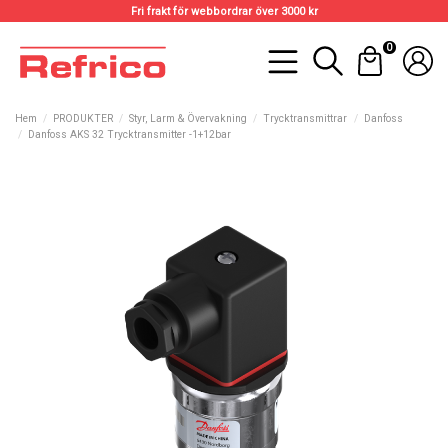
Fri frakt för webbordrar över 3000 kr
0
Hem
PRODUKTER
Styr, Larm & Övervakning
Trycktransmittrar
Danfoss
Danfoss AKS 32 Trycktransmitter -1+12bar