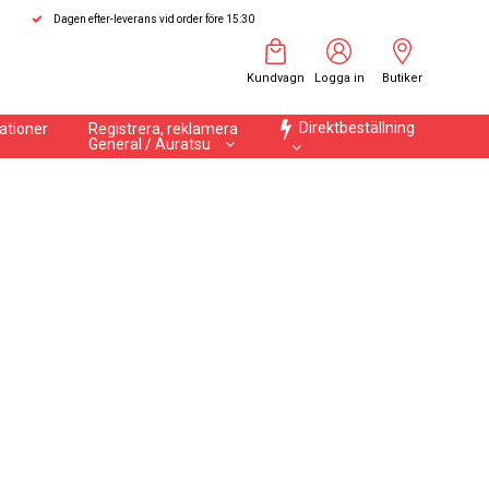
Dagen efter-leverans vid order före 15:30
Kundvagn
Logga in
Butiker
Direktbeställning
ationer
Registrera, reklamera
General / Auratsu