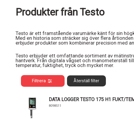
Produkter från Testo
Testo är ett framstående varumärke känt för sin högk
Med en historia som sträcker sig över flera årtionden
erbjuder produkter som kombinerar precision med an
Testo erbjuder ett omfattande sortiment av mätinst
hantverk. Från digitala vågset och manometerställ til
temperatur, fuktighet, tryck och mycket mer.
Filtrera
Återställ filter
DATA LOGGER TESTO 175 H1 FUKT/TE
8098511