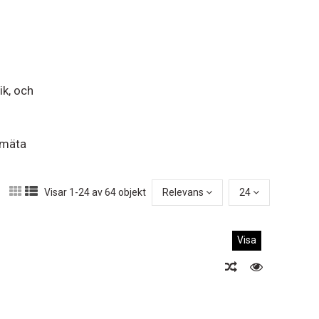
ik, och
 mäta
Visar 1-24 av 64 objekt
Relevans
24
Visa