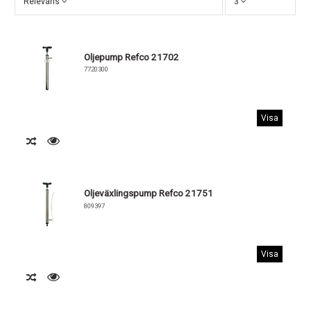
Relevans
3
Oljepump Refco 21702
7720300
Visa
Oljeväxlingspump Refco 21751
809397
Visa