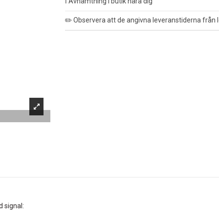
ℹ️ Avhämtning i butik nära dig
✏️ Observera att de angivna leveranstiderna från l
 signal: