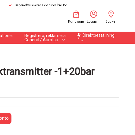
Dagen efter-leverans vid order före 15:30
Kundvagn
Logga in
Butiker
Direktbeställning
ationer
Registrera, reklamera
General / Auratsu
transmitter -1+20bar
onto