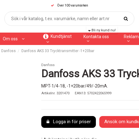
Över 100 varumärken
Bli ny kund nu!
Kundtjänst
Kontakta oss
Reklam
Om oss
Danfoss
Danfoss AKS 33 Trycktransmitter -1+20bar
Danfoss
Danfoss AKS 33 Tryck
MPT-1/4-18, -1+20bar/49/-20mA.
Artikelnr.
3201470
EAN13: 5702422065999
Logga in för priser
Ansök om kundk