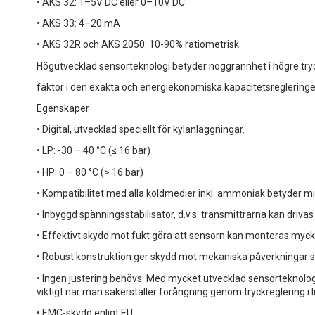
• AKS 32: 1–5V DC eller 0–10V DC
• AKS 33: 4–20 mA
• AKS 32R och AKS 2050: 10-90% ratiometrisk
Högutvecklad sensorteknologi betyder noggrannhet i högre tryc
faktor i den exakta och energiekonomiska kapacitetsregleringe
Egenskaper
• Digital, utvecklad speciellt för kylanläggningar.
• LP: -30 – 40 °C (≤ 16 bar)
• HP: 0 – 80 °C (> 16 bar)
• Kompatibilitet med alla köldmedier inkl. ammoniak betyder mind
• Inbyggd spänningsstabilisator, d.v.s. transmittrarna kan driv
• Effektivt skydd mot fukt göra att sensorn kan monteras mycket
• Robust konstruktion ger skydd mot mekaniska påverkningar so
• Ingen justering behövs. Med mycket utvecklad sensorteknolog
viktigt när man säkerställer förångning genom tryckreglering i l
• EMC-skydd enligt EU