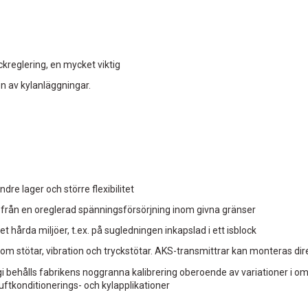
kreglering, en mycket viktig
n av kylanläggningar.
re lager och större flexibilitet
as från en oreglerad spänningsförsörjning inom givna gränser
 hårda miljöer, t.ex. på sugledningen inkapslad i ett isblock
m stötar, vibration och tryckstötar. AKS-transmittrar kan monteras di
i behålls fabrikens noggranna kalibrering oberoende av variationer i o
uftkonditionerings- och kylapplikationer