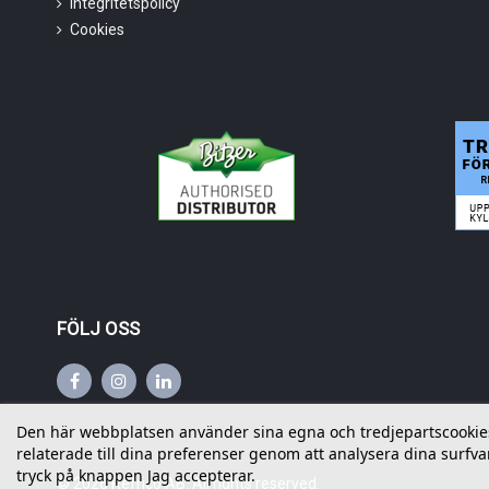
Integritetspolicy
Cookies
FÖLJ OSS
Den här webbplatsen använder sina egna och tredjepartscookies f
relaterade till dina preferenser genom att analysera dina surfvan
tryck på knappen Jag accepterar.
©
2026
Refrico AB. All rights reserved.