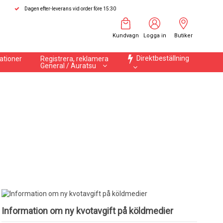
Dagen efter-leverans vid order före 15:30
Kundvagn
Logga in
Butiker
Direktbeställning
ationer
Registrera, reklamera
General / Auratsu
Information om ny kvotavgift på köldmedier