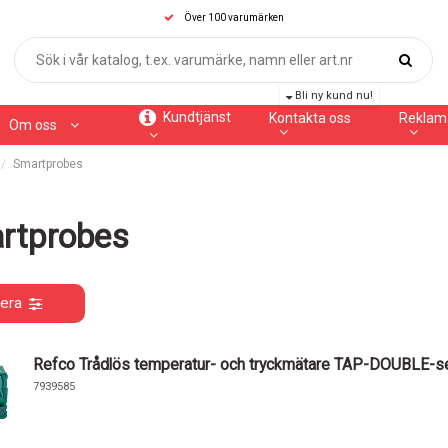
Över 100 varumärken
Bli ny kund nu!
Kundtjänst
Kontakta oss
Reklam
Om oss
Smartprobes
rtprobes
rera
Refco Trådlös temperatur- och tryckmätare TAP-DOUBLE-s
7939585