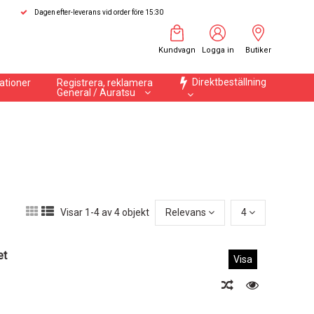
Dagen efter-leverans vid order före 15:30
Kundvagn
Logga in
Butiker
Direktbeställning
ationer
Registrera, reklamera
General / Auratsu
Visar 1-4 av 4 objekt
Relevans
4
et
Visa