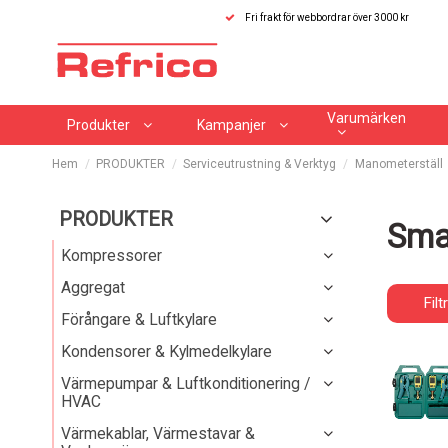
Fri frakt för webbordrar över 3000 kr
Varumärken
Produkter
Kampanjer
Hem
PRODUKTER
Serviceutrustning & Verktyg
Manometerställ
PRODUKTER
Sma
Kompressorer
Aggregat
Filt
Förångare & Luftkylare
Kondensorer & Kylmedelkylare
Värmepumpar & Luftkonditionering /
HVAC
Värmekablar, Värmestavar &