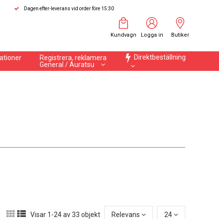
Dagen efter-leverans vid order före 15:30
Kundvagn
Logga in
Butiker
Direktbeställning
ationer
Registrera, reklamera
General / Auratsu
Visar 1-24 av 33 objekt
Relevans
24