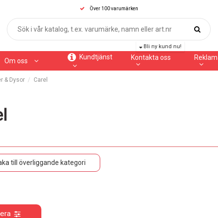
Över 100 varumärken
Bli ny kund nu!
Kundtjänst
Kontakta oss
Reklam
Om oss
r & Dysor
Carel
l
aka till överliggande kategori
rera