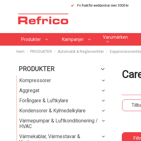
Fri frakt för webbordrar över 3000 kr
Varumärken
Produkter
Kampanjer
Hem
PRODUKTER
Automatik & Reglerventiler
Expansionsventile
PRODUKTER
Care
Kompressorer
Aggregat
Förångare & Luftkylare
Tillb
Kondensorer & Kylmedelkylare
Värmepumpar & Luftkonditionering /
HVAC
Värmekablar, Värmestavar &
Filt