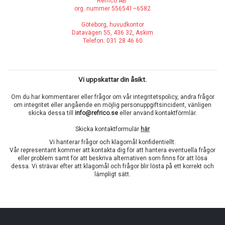
Refrico AB
org. nummer 556541–6582
Göteborg, huvudkontor
Datavägen 55, 436 32, Askim
Telefon: 031 28 46 60
Vi uppskattar din åsikt.
Om du har kommentarer eller frågor om vår integritetspolicy, andra frågor
om integritet eller angående en möjlig personuppgiftsincident, vänligen
skicka dessa till
info@refrico.se
eller använd kontaktförmlär.
Skicka kontaktformulär
här
Vi hanterar frågor och klagomål konfidentiellt.
Vår representant kommer att kontakta dig för att hantera eventuella frågor
eller problem samt för att beskriva alternativen som finns för att lösa
dessa. Vi strävar efter att klagomål och frågor blir lösta på ett korrekt och
lämpligt sätt.