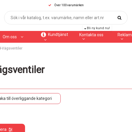
Över 100 varumärken
Bli ny kund nu!
Kundtjänst
Kontakta oss
Reklam
Om oss
4-Vägsventiler
gsventiler
aka till överliggande kategori
rera