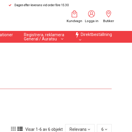
Dagen efter-leverans vid order före 15:30
Kundvagn
Logga in
Butiker
Direktbeställning
ationer
Registrera, reklamera
General / Auratsu
Visar 1-6 av 6 objekt
Relevans
6