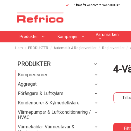
Fri frakt för webbordrar över 3000 kr
Varumärken
Produkter
Kampanjer
Hem
PRODUKTER
Automatik & Reglerventiler
Reglerventiler
PRODUKTER
4-Vä
Kompressorer
Aggregat
Förångare & Luftkylare
Tillb
Kondensorer & Kylmedelkylare
Värmepumpar & Luftkonditionering /
HVAC
Värmekablar, Värmestavar &
Filt