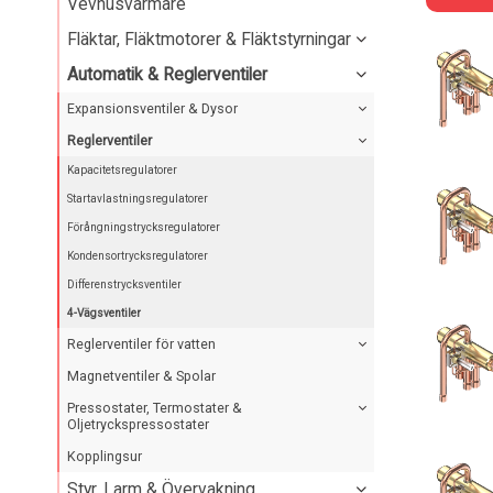
Vevhusvärmare
Fläktar, Fläktmotorer & Fläktstyrningar
Automatik & Reglerventiler
Expansionsventiler & Dysor
Reglerventiler
Kapacitetsregulatorer
Startavlastningsregulatorer
Förångningstrycksregulatorer
Kondensortrycksregulatorer
Differenstrycksventiler
4-Vägsventiler
Reglerventiler för vatten
Magnetventiler & Spolar
Pressostater, Termostater &
Oljetryckspressostater
Kopplingsur
Styr, Larm & Övervakning