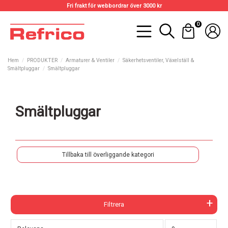
Fri frakt för webbordrar över 3000 kr
0
Hem
PRODUKTER
Armaturer & Ventiler
Säkerhetsventiler, Växelställ &
Smältpluggar
Smältpluggar
Smältpluggar
Tillbaka till överliggande kategori
Filtrera