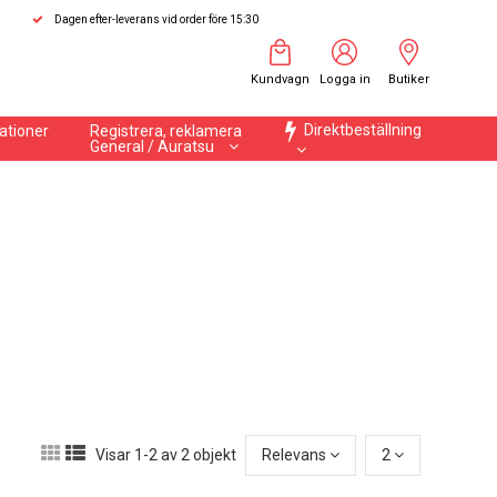
Dagen efter-leverans vid order före 15:30
Kundvagn
Logga in
Butiker
Direktbeställning
ationer
Registrera, reklamera
General / Auratsu
Visar 1-2 av 2 objekt
Relevans
2