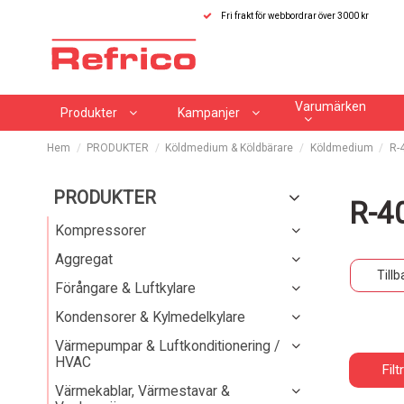
Fri frakt för webbordrar över 3000 kr
Varumärken
Produkter
Kampanjer
Hem
PRODUKTER
Köldmedium & Köldbärare
Köldmedium
R-
PRODUKTER
R-4
Kompressorer
Aggregat
Tillb
Förångare & Luftkylare
Kondensorer & Kylmedelkylare
Värmepumpar & Luftkonditionering /
HVAC
Filt
Värmekablar, Värmestavar &