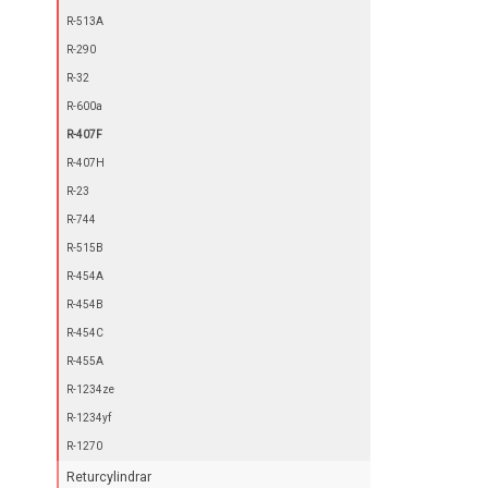
R-513A
R-290
R-32
R-600a
R-407F
R-407H
R-23
R-744
R-515B
R-454A
R-454B
R-454C
R-455A
R-1234ze
R-1234yf
R-1270
Returcylindrar