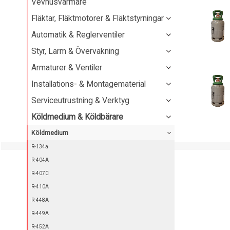
Vevhusvärmare
Fläktar, Fläktmotorer & Fläktstyrningar
Automatik & Reglerventiler
Styr, Larm & Övervakning
Armaturer & Ventiler
Installations- & Montagematerial
Serviceutrustning & Verktyg
Köldmedium & Köldbärare
Köldmedium
R-134a
R-404A
R-407C
R-410A
R-448A
R-449A
R-452A