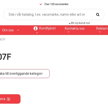
Över 100 varumärken
Bli ny kund nu!
Kundtjänst
Kontakta oss
Reklam
Om oss
407F
07F
aka till överliggande kategori
rera