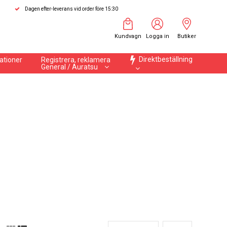
Dagen efter-leverans vid order före 15:30
Kundvagn
Logga in
Butiker
Direktbeställning
ationer
Registrera, reklamera
General / Auratsu