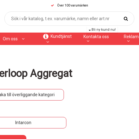
Över 100 varumärken
Bli ny kund nu!
Kundtjänst
Kontakta oss
Reklam
Om oss
erloop Aggregat
aka till överliggande kategori
Intarcon