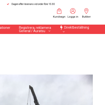
Dagen efter-leverans vid order före 15:30
Kundvagn
Logga in
Butiker
Direktbeställning
ationer
Registrera, reklamera
General / Auratsu