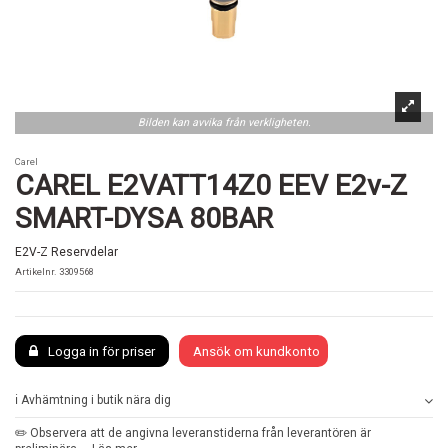
Bilden kan avvika från verkligheten.
Carel
CAREL E2VATT14Z0 EEV E2v-Z
SMART-DYSA 80BAR
E2V-Z Reservdelar
Artikelnr.
3309568
Logga in för priser
Ansök om kundkonto
ℹ️ Avhämtning i butik nära dig
✏️ Observera att de angivna leveranstiderna från leverantören är