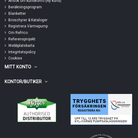
Ansök om kundkonto (Ny kund)
Beräkningsprogram
Blanketter
Broschyrer & Kataloger
Registrera Värmepump
Om Refrico
Referensprojekt
Webbplatskarta
Integritetspolicy
Cookies
MITT KONTO
KONTOR/BUTIKER