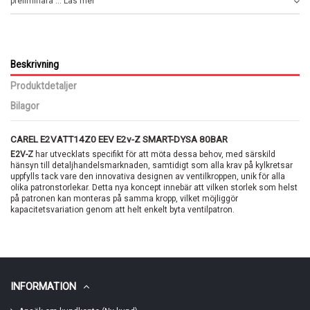
preliminära ... Läs mer
Beskrivning
Produktdetaljer
Bilagor
CAREL E2VATT14Z0 EEV E2v-Z SMART-DYSA 80BAR
E2V-Z
har utvecklats specifikt för att möta dessa behov, med särskild
hänsyn till detaljhandelsmarknaden, samtidigt som alla krav på kylkretsar
uppfylls tack vare den innovativa designen av ventilkroppen, unik för alla
olika patronstorlekar. Detta nya koncept innebär att vilken storlek som helst
på patronen kan monteras på samma kropp, vilket möjliggör
kapacitetsvariation genom att helt enkelt byta ventilpatron.
INFORMATION