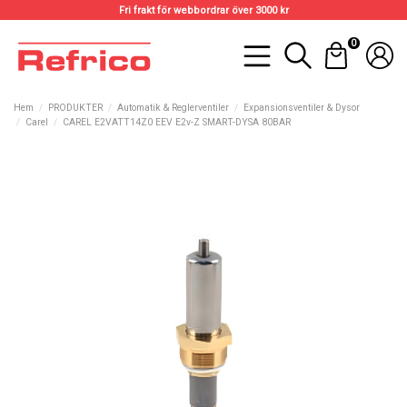
Fri frakt för webbordrar över 3000 kr
0
Hem
PRODUKTER
Automatik & Reglerventiler
Expansionsventiler & Dysor
Carel
CAREL E2VATT14Z0 EEV E2v-Z SMART-DYSA 80BAR