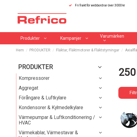
Fri frakt för webbordrar över 3000 kr
Varumärken
Produkter
Kampanjer
Hem
PRODUKTER
Fläktar, Fläktmotorer & Fläktstyrningar
Axialfl
PRODUKTER
250
Kompressorer
Aggregat
Filt
Förångare & Luftkylare
Kondensorer & Kylmedelkylare
Värmepumpar & Luftkonditionering /
HVAC
Värmekablar, Värmestavar &