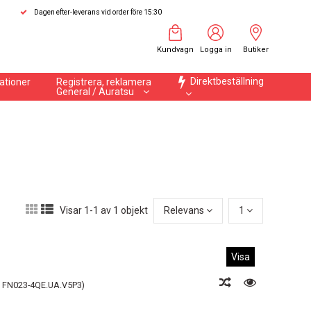
Dagen efter-leverans vid order före 15:30
Kundvagn
Logga in
Butiker
Direktbeställning
ationer
Registrera, reklamera
General / Auratsu
Visar 1-1 av 1 objekt
Relevans
1
Visa
 / FN023-4QE.UA.V5P3)