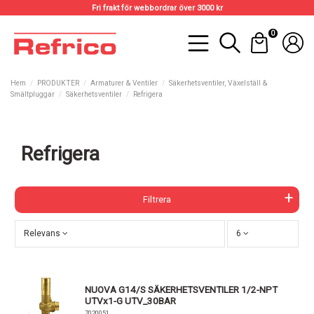
Fri frakt för webbordrar över 3000 kr
0
Hem
PRODUKTER
Armaturer & Ventiler
Säkerhetsventiler, Växelställ &
Smältpluggar
Säkerhetsventiler
Refrigera
Refrigera
Filtrera
Relevans
6
NUOVA G14/S SÄKERHETSVENTILER 1/2-NPT
UTVx1-G UTV_30BAR
7020051