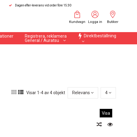
Dagen efter-leverans vid order före 15:30
Kundvagn
Logga in
Butiker
Direktbeställning
ationer
Registrera, reklamera
General / Auratsu
Visar 1-4 av 4 objekt
Relevans
4
Visa