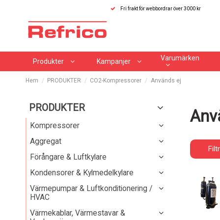
Fri frakt för webbordrar över 3000 kr
Varumärken
Produkter
Kampanjer
Hem
PRODUKTER
CO2-Kompressorer
Används ej
PRODUKTER
Anv
Kompressorer
Aggregat
Filt
Förångare & Luftkylare
Kondensorer & Kylmedelkylare
Värmepumpar & Luftkonditionering /
HVAC
Värmekablar, Värmestavar &