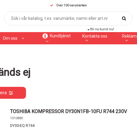
Över 100 varumärken
Bli ny kund nu!
Kundtjänst
Kontakta oss
Reklam
Om oss
änds ej
rera
TOSHIBA KOMPRESSOR DY30N1FB-10FU R744 230V
1010880
DY30-EQ R744