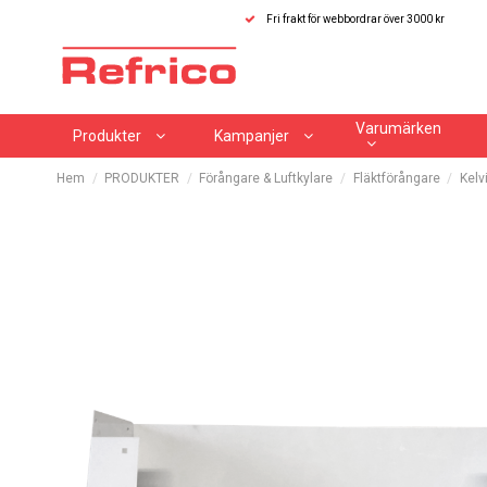
Fri frakt för webbordrar över 3000 kr
Varumärken
Produkter
Kampanjer
Hem
PRODUKTER
Förångare & Luftkylare
Fläktförångare
Kelv