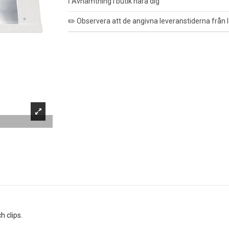
ℹ️ Avhämtning i butik nära dig
✏️ Observera att de angivna leveranstiderna från l
 clips.