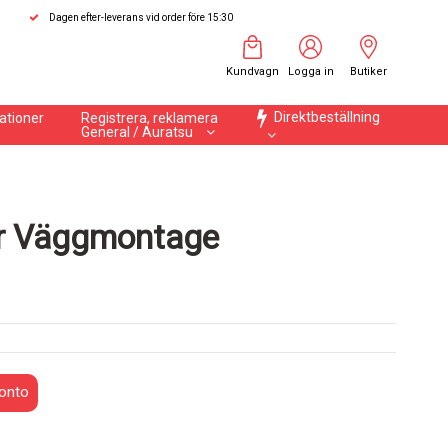
Dagen efter-leverans vid order före 15:30
Kundvagn
Logga in
Butiker
Direktbeställning
ationer
Registrera, reklamera
General / Auratsu
ör Väggmontage
onto