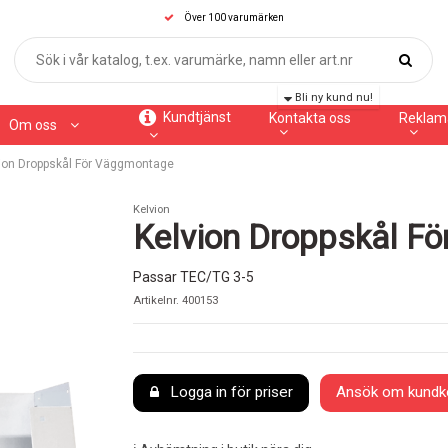
Över 100 varumärken
Bli ny kund nu!
Kundtjänst
Kontakta oss
Reklam
Om oss
ion Droppskål För Väggmontage
Kelvion
Kelvion Droppskål F
Passar TEC/TG 3-5
Artikelnr.
400153
Logga in för priser
Ansök om kundk