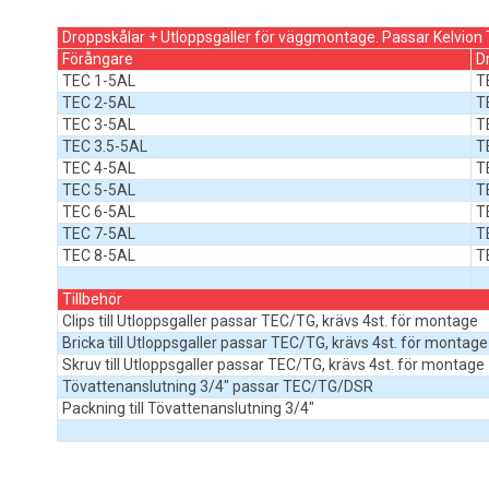
Droppskålar + Utloppsgaller för väggmontage. Passar Kelvio
Förångare
D
TEC 1-5AL
T
TEC 2-5AL
T
TEC 3-5AL
T
TEC 3.5-5AL
T
TEC 4-5AL
T
TEC 5-5AL
T
TEC 6-5AL
T
TEC 7-5AL
T
TEC 8-5AL
T
Tillbehör
Clips till Utloppsgaller passar TEC/TG, krävs 4st. för montage
Bricka till Utloppsgaller passar TEC/TG, krävs 4st. för montage
Skruv till Utloppsgaller passar TEC/TG, krävs 4st. för montage
Tövattenanslutning 3/4" passar TEC/TG/DSR
Packning till Tövattenanslutning 3/4"