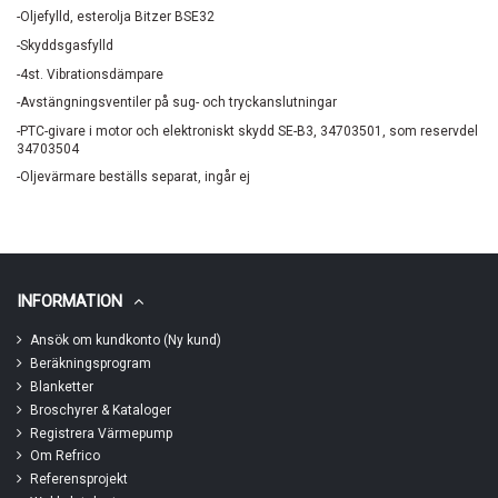
-Oljefylld, esterolja Bitzer BSE32
-Skyddsgasfylld
-4st. Vibrationsdämpare
-Avstängningsventiler på sug- och tryckanslutningar
-PTC-givare i motor och elektroniskt skydd SE-B3, 34703501, som reservdel
34703504
-Oljevärmare beställs separat, ingår ej
INFORMATION
Ansök om kundkonto (Ny kund)
Beräkningsprogram
Blanketter
Broschyrer & Kataloger
Registrera Värmepump
Om Refrico
Referensprojekt