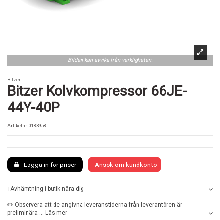
Bilden kan avvika från verkligheten.
Bitzer
Bitzer Kolvkompressor 66JE-
44Y-40P
Artikelnr.
0183958
Logga in för priser
Ansök om kundkonto
ℹ️ Avhämtning i butik nära dig
✏️ Observera att de angivna leveranstiderna från leverantören är
preliminära ... Läs mer