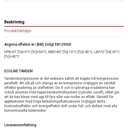
Beskrivning
Produktdetaljer
Angivna effekter är i [kW], Enligt EN129000
HPB/HT [Te]+5°C [Tc]+50°C, MBP/MT [Te]-10°C [Tc]+45°C, LBP/LT [Te]-35°C
[Tc]+40°C
ECOLINE TANDEM
Tandemkompressorer är det enklaste sättet att koppla två kompressorer
parallellt. Att slå på och stänga av en kompressor möjliggör en särskilt
effektiv gradering av uteffekten. De 4- och 6-cylindriga modellerna kan
också utrustas med kapacitetskontrollsystem (cylinder cutoff), vilket gör
att de kan köras med upp till fyra eller sex nivåer av effekt. Särskilt för
applikationer med höga belastningsfluktuationer möjliggör detta
kostnadseffektiv och energieffektiv drift under full- och dellast med alla
konventionella köldmedier.
Leveransomfattning