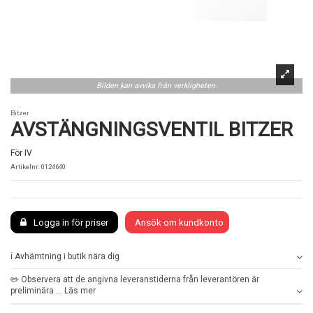
Bilden kan avvika från verkligheten.
Bitzer
AVSTÄNGNINGSVENTIL BITZER
För IV
Artikelnr.
0124640
Logga in för priser
Ansök om kundkonto
ℹ️ Avhämtning i butik nära dig
✏️ Observera att de angivna leveranstiderna från leverantören är
preliminära ... Läs mer