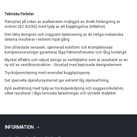
Tekniska fördelar:
Flänsytan på sidan av axelkanalen möjliggör en direkt förlängning av
motorn (IEC B3/B5) med hjälp av ett kopplingshus (tillbehör).
Den lätta designen och noggrann balansering av de rörliga mekaniska
delarna resulterar i extremt mjuk gång.
Den ythärdade vevaxeln, optimerad kolvform och krompläterade
kompressionsringar garanterar låga friktionsförluster och lång livslängd.
Mycket effektiv och robust design av ventilplattor som är resultatet av en
ny stil av ventilkonstruktion - Utrustad med beprövade designelement.
Tryckoljesmörjning med reversibel kugghjulspump.
Det speciella oljeretursystemet ger extremt låg oljeöverföring.
Kyld axeltätning med hjälp av tryckoljesköljning och suggascirkulation,
vilket resulterar i låga termiska belastningar och utmärkt stabilitet.
INFORMATION