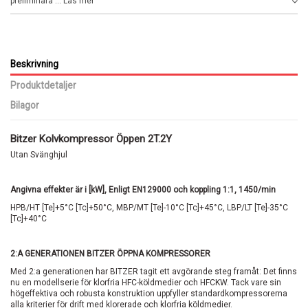
preliminära ... Läs mer
Beskrivning
Produktdetaljer
Bilagor
Bitzer Kolvkompressor Öppen 2T.2Y
Utan Svänghjul
Angivna effekter är i [kW], Enligt EN129000 och koppling 1:1, 1450/min
HPB/HT [Te]+5°C [Tc]+50°C, MBP/MT [Te]-10°C [Tc]+45°C, LBP/LT [Te]-35°C
[Tc]+40°C
2:A GENERATIONEN BITZER ÖPPNA KOMPRESSORER
Med 2:a generationen har BITZER tagit ett avgörande steg framåt: Det finns
nu en modellserie för klorfria HFC-köldmedier och HFCKW. Tack vare sin
högeffektiva och robusta konstruktion uppfyller standardkompressorerna
alla kriterier för drift med klorerade och klorfria köldmedier.