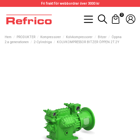
Fri frakt för webbordrar över 3000 kr
0
Hem
PRODUKTER
Kompressorer
Kolvkompressorer
Bitzer
Öppna
2:a generationen
2-Cylindriga
KOLVKOMPRESSOR BITZER ÖPPEN 2T.2Y