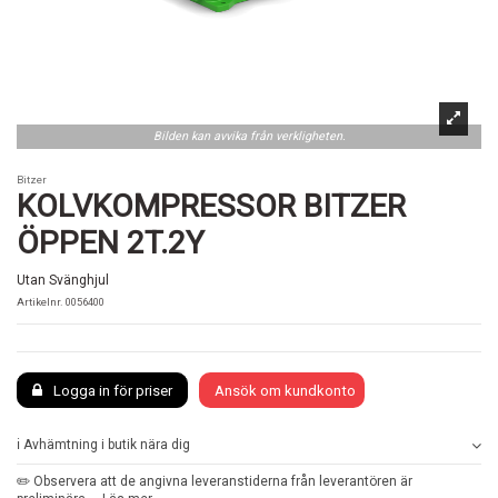
Bilden kan avvika från verkligheten.
Bitzer
KOLVKOMPRESSOR BITZER
ÖPPEN 2T.2Y
Utan Svänghjul
Artikelnr.
0056400
Logga in för priser
Ansök om kundkonto
ℹ️ Avhämtning i butik nära dig
✏️ Observera att de angivna leveranstiderna från leverantören är