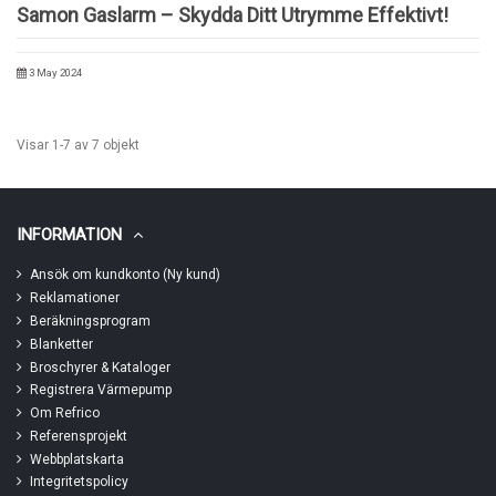
Samon Gaslarm – Skydda Ditt Utrymme Effektivt!
3 May 2024
Visar 1-7 av 7 objekt
INFORMATION
Ansök om kundkonto (Ny kund)
Reklamationer
Beräkningsprogram
Blanketter
Broschyrer & Kataloger
Registrera Värmepump
Om Refrico
Referensprojekt
Webbplatskarta
Integritetspolicy