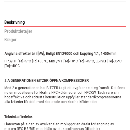
Beskrivning
Produktdetaljer
Bilagor
Angivna effekter är i [kW], Enligt EN129000 och koppling 1:1, 1450/min
HPB/HT [Te]+5°C [Tc]+50°C, MBP/MT [Te]-10°C [Tc]+45°C, LBP/LT [Te]-35°C
[Tc]+40°C
2:A GENERATIONEN BITZER ÖPPNA KOMPRESSORER
Med 2:a generationen har BITZER tagit ett avgörande steg framåt: Det finns
nu en modellserie för klorfria HFC-köldmedier och HFCKW. Tack vare sin
högeffektiva och robusta konstruktion uppfyller standardkompressorerna
alla kriterier för drift med klorerade och klorfria köldmedier.
Tekniska fördelar:
Flänsytan på sidan av axelkanalen möjliggör en direkt förlängning av
motorn (IEC B3/B5) med hjälp av ett kopplingshus (tillbehör).