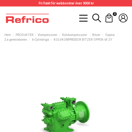
Fri frakt för webbordrar över 3000 kr
0
Hem
PRODUKTER
Kompressorer
Kolvkompressorer
Bitzer
Öppna
2:a generationen
6-Cylindriga
KOLVKOMPRESSOR BITZER ÖPPEN 6F.2Y