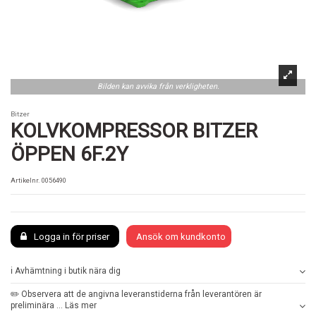
Bilden kan avvika från verkligheten.
Bitzer
KOLVKOMPRESSOR BITZER
ÖPPEN 6F.2Y
Artikelnr.
0056490
Logga in för priser
Ansök om kundkonto
ℹ️ Avhämtning i butik nära dig
✏️ Observera att de angivna leveranstiderna från leverantören är
preliminära ... Läs mer