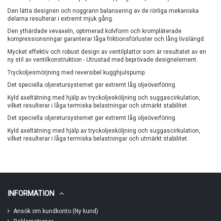
Den lätta designen och noggrann balansering av de rörliga mekaniska
delarna resulterar i extremt mjuk gång.
Den ythärdade vevaxeln, optimerad kolvform och krompläterade
kompressionsringar garanterar låga friktionsförluster och lång livslängd.
Mycket effektiv och robust design av ventilplattor som är resultatet av en
ny stil av ventilkonstruktion - Utrustad med beprövade designelement.
Tryckoljesmörjning med reversibel kugghjulspump.
Det speciella oljeretursystemet ger extremt låg oljeöverföring.
Kyld axeltätning med hjälp av tryckoljesköljning och suggascirkulation,
vilket resulterar i låga termiska belastningar och utmärkt stabilitet.
Det speciella oljeretursystemet ger extremt låg oljeöverföring.
Kyld axeltätning med hjälp av tryckoljesköljning och suggascirkulation,
vilket resulterar i låga termiska belastningar och utmärkt stabilitet.
INFORMATION
Ansök om kundkonto (Ny kund)