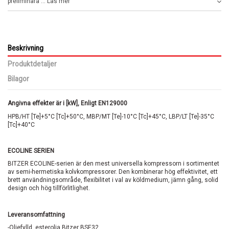
preliminära ... Läs mer
Beskrivning
Produktdetaljer
Bilagor
Angivna effekter är i [kW], Enligt EN129000
HPB/HT [Te]+5°C [Tc]+50°C, MBP/MT [Te]-10°C [Tc]+45°C, LBP/LT [Te]-35°C
[Tc]+40°C
ECOLINE SERIEN
BITZER ECOLINE-serien är den mest universella kompressorn i sortimentet
av semi-hermetiska kolvkompressorer. Den kombinerar hög effektivitet, ett
brett användningsområde, flexibilitet i val av köldmedium, jämn gång, solid
design och hög tillförlitlighet.
Leveransomfattning
-Oljefylld, esterolja Bitzer BSE32