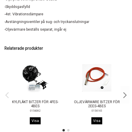
-Skyddsgasfylld
-4st. Vibrationsdämpare
-Avstängningsventiler på sug- och tryckanslutningar
-Oljevärmare beställs separat, ingår ej
Relaterade produkter
KYLFLÄKT BITZER FÖR 4FES-
OLJEVÄRMARE BITZER FÖR
4BES
2EES-4BES
0156082
0156165
Visa
Visa