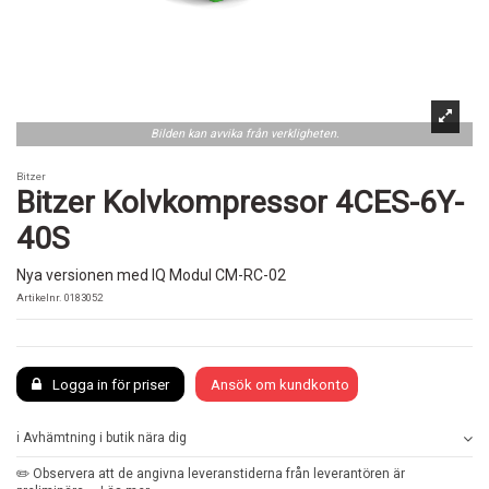
Bilden kan avvika från verkligheten.
Bitzer
Bitzer Kolvkompressor 4CES-6Y-
40S
Nya versionen med IQ Modul CM-RC-02
Artikelnr.
0183052
Logga in för priser
Ansök om kundkonto
ℹ️ Avhämtning i butik nära dig
✏️ Observera att de angivna leveranstiderna från leverantören är