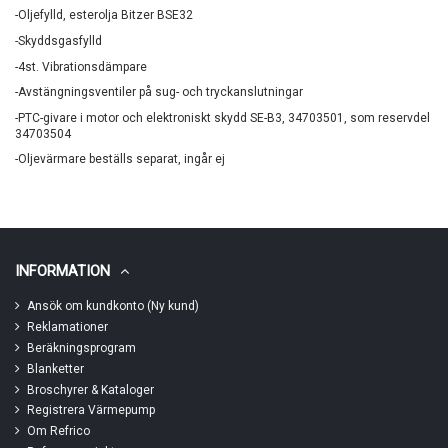
-Oljefylld, esterolja Bitzer BSE32
-Skyddsgasfylld
-4st. Vibrationsdämpare
-Avstängningsventiler på sug- och tryckanslutningar
-PTC-givare i motor och elektroniskt skydd SE-B3, 34703501, som reservdel
34703504
-Oljevärmare beställs separat, ingår ej
INFORMATION
Ansök om kundkonto (Ny kund)
Reklamationer
Beräkningsprogram
Blanketter
Broschyrer & Kataloger
Registrera Värmepump
Om Refrico