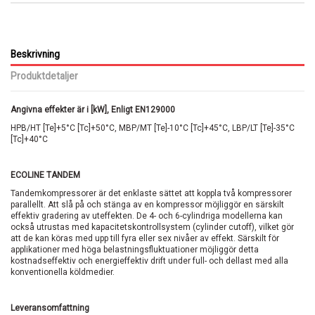
Beskrivning
Produktdetaljer
Angivna effekter är i [kW], Enligt EN129000
HPB/HT [Te]+5°C [Tc]+50°C, MBP/MT [Te]-10°C [Tc]+45°C, LBP/LT [Te]-35°C
[Tc]+40°C
ECOLINE TANDEM
Tandemkompressorer är det enklaste sättet att koppla två kompressorer
parallellt. Att slå på och stänga av en kompressor möjliggör en särskilt
effektiv gradering av uteffekten. De 4- och 6-cylindriga modellerna kan
också utrustas med kapacitetskontrollsystem (cylinder cutoff), vilket gör
att de kan köras med upp till fyra eller sex nivåer av effekt. Särskilt för
applikationer med höga belastningsfluktuationer möjliggör detta
kostnadseffektiv och energieffektiv drift under full- och dellast med alla
konventionella köldmedier.
Leveransomfattning