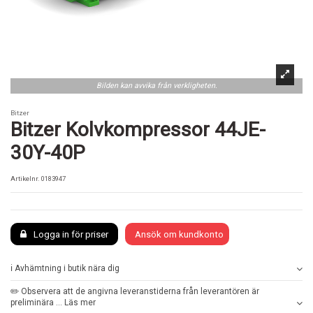
Bilden kan avvika från verkligheten.
Bitzer
Bitzer Kolvkompressor 44JE-
30Y-40P
Artikelnr.
0183947
Logga in för priser
Ansök om kundkonto
ℹ️ Avhämtning i butik nära dig
✏️ Observera att de angivna leveranstiderna från leverantören är
preliminära ... Läs mer