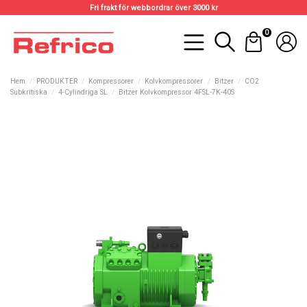
Fri frakt för webbordrar över 3000 kr
0
Hem
PRODUKTER
Kompressorer
Kolvkompressorer
Bitzer
CO2
Subkritiska
4-Cylindriga SL
Bitzer Kolvkompressor 4FSL-7K-40S