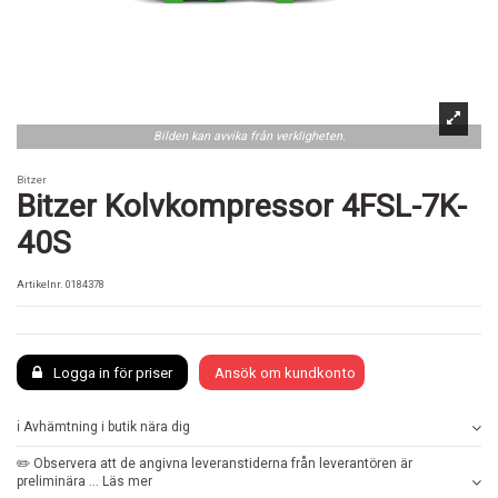
Bilden kan avvika från verkligheten.
Bitzer
Bitzer Kolvkompressor 4FSL-7K-
40S
Artikelnr.
0184378
Logga in för priser
Ansök om kundkonto
ℹ️ Avhämtning i butik nära dig
✏️ Observera att de angivna leveranstiderna från leverantören är
preliminära ... Läs mer