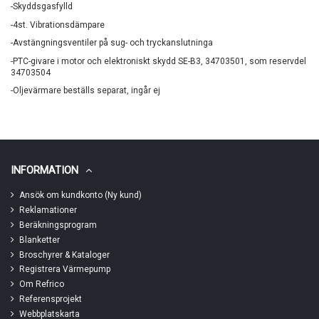
-Skyddsgasfylld
-4st. Vibrationsdämpare
-Avstängningsventiler på sug- och tryckanslutninga
-PTC-givare i motor och elektroniskt skydd SE-B3, 34703501, som reservdel
34703504
-Oljevärmare beställs separat, ingår ej
INFORMATION
Ansök om kundkonto (Ny kund)
Reklamationer
Beräkningsprogram
Blanketter
Broschyrer & Kataloger
Registrera Värmepump
Om Refrico
Referensprojekt
Webbplatskarta