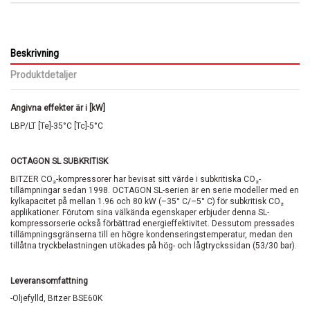
Beskrivning
Produktdetaljer
Angivna effekter är i [kW]
LBP/LT [Te]-35°C [Tc]-5°C
OCTAGON SL SUBKRITISK
BITZER CO₂-kompressorer har bevisat sitt värde i subkritiska CO₂-
tillämpningar sedan 1998. OCTAGON SL-serien är en serie modeller med en
kylkapacitet på mellan 1.96 och 80 kW (–35° C/–5° C) för subkritisk CO₂
applikationer. Förutom sina välkända egenskaper erbjuder denna SL-
kompressorserie också förbättrad energieffektivitet. Dessutom pressades
tillämpningsgränserna till en högre kondenseringstemperatur, medan den
tillåtna tryckbelastningen utökades på hög- och lågtryckssidan (53/30 bar).
Leveransomfattning
-Oljefylld, Bitzer BSE60K