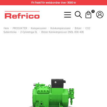
Fri frakt för webbordrar över 3000 kr
0
Hem
PRODUKTER
Kompressorer
Kolvkompressorer
Bitzer
CO2
Subkritiska
2-Cylindriga SL
Bitzer Kolvkompressor 2NSL-05K-40S