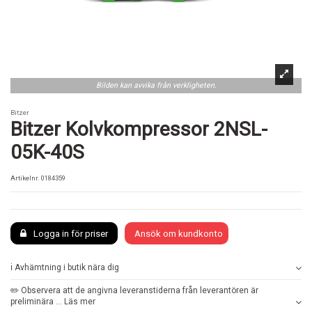
Bilden kan avvika från verkligheten.
Bitzer
Bitzer Kolvkompressor 2NSL-
05K-40S
Artikelnr.
0184359
Logga in för priser
Ansök om kundkonto
ℹ️ Avhämtning i butik nära dig
✏️ Observera att de angivna leveranstiderna från leverantören är
preliminära ... Läs mer