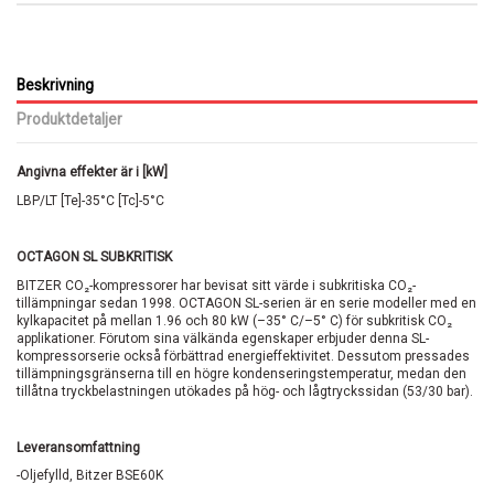
Beskrivning
Produktdetaljer
Angivna effekter är i [kW]
LBP/LT [Te]-35°C [Tc]-5°C
OCTAGON SL SUBKRITISK
BITZER CO₂-kompressorer har bevisat sitt värde i subkritiska CO₂-
tillämpningar sedan 1998. OCTAGON SL-serien är en serie modeller med en
kylkapacitet på mellan 1.96 och 80 kW (–35° C/–5° C) för subkritisk CO₂
applikationer. Förutom sina välkända egenskaper erbjuder denna SL-
kompressorserie också förbättrad energieffektivitet. Dessutom pressades
tillämpningsgränserna till en högre kondenseringstemperatur, medan den
tillåtna tryckbelastningen utökades på hög- och lågtryckssidan (53/30 bar).
Leveransomfattning
-Oljefylld, Bitzer BSE60K