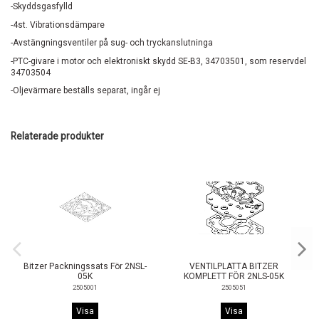
-Skyddsgasfylld
-4st. Vibrationsdämpare
-Avstängningsventiler på sug- och tryckanslutninga
-PTC-givare i motor och elektroniskt skydd SE-B3, 34703501, som reservdel
34703504
-Oljevärmare beställs separat, ingår ej
Relaterade produkter
Bitzer Packningssats För 2NSL-
VENTILPLATTA BITZER
05K
KOMPLETT FÖR 2NLS-05K
2505001
2505051
Visa
Visa