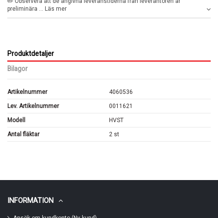
✏️ Observera att de angivna leveranstiderna från leverantören är
preliminära ... Läs mer
Produktdetaljer
Bilagor
Artikelnummer
4060536
Lev. Artikelnummer
0011621
Modell
HVST
Antal fläktar
2 st
INFORMATION