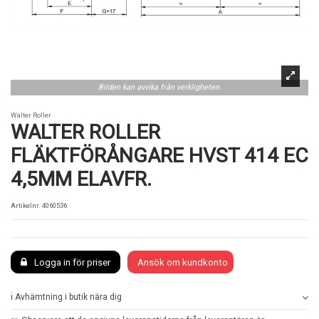
Bilden kan avvika från verkligheten.
Walter Roller
WALTER ROLLER
FLÄKTFÖRÅNGARE HVST 414 EC
4,5MM ELAVFR.
Artikelnr.
4060536
Logga in för priser
Ansök om kundkonto
ℹ️ Avhämtning i butik nära dig