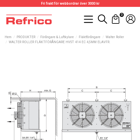
Fri frakt för webbordrar över 3000 kr
0
Hem
PRODUKTER
Förångare & Luftkylare
Fläktförångare
Walter Roller
WALTER ROLLER FLÄKTFÖRÅNGARE HVST 414 EC 4,5MM ELAVFR.