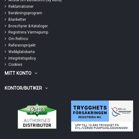
Ansök om kundkonto (Ny kund)
Reklamationer
Beräkningsprogram
Blanketter
Broschyrer & Kataloger
Registrera Värmepump
Om Refrico
Referensprojekt
Webbplatskarta
Integritetspolicy
Cookies
MITT KONTO
KONTOR/BUTIKER