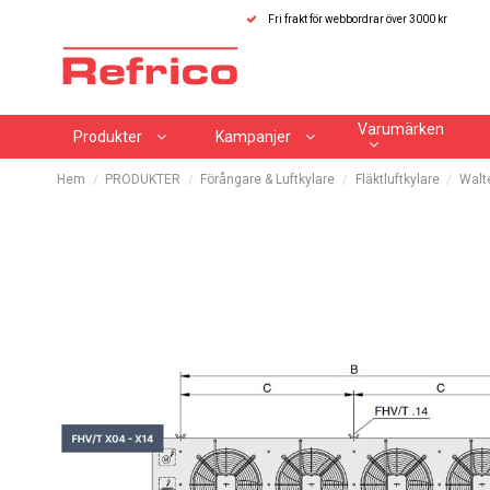
Fri frakt för webbordrar över 3000 kr
Varumärken
Produkter
Kampanjer
Hem
PRODUKTER
Förångare & Luftkylare
Fläktluftkylare
Walte