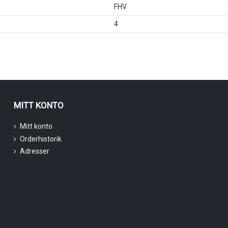
FHV
4
MITT KONTO
Mitt konto
Orderhistorik
Adresser