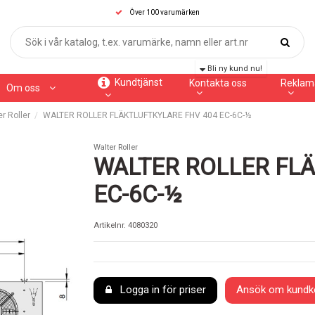
Över 100 varumärken
Bli ny kund nu!
Kundtjänst
Kontakta oss
Reklam
Om oss
r Roller
WALTER ROLLER FLÄKTLUFTKYLARE FHV 404 EC-6C-½
Walter Roller
WALTER ROLLER FLÄ
EC-6C-½
Artikelnr.
4080320
Logga in för priser
Ansök om kundk