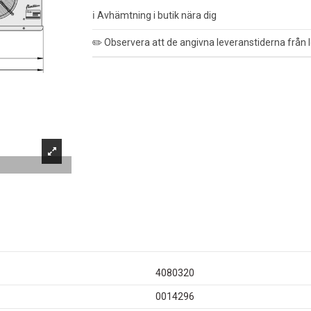
ℹ️ Avhämtning i butik nära dig
✏️ Observera att de angivna leveranstiderna från l
4080320
0014296