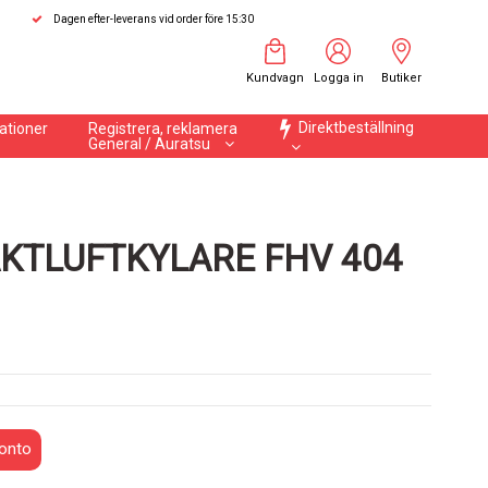
Dagen efter-leverans vid order före 15:30
Kundvagn
Logga in
Butiker
Direktbeställning
ationer
Registrera, reklamera
General / Auratsu
KTLUFTKYLARE FHV 404
onto