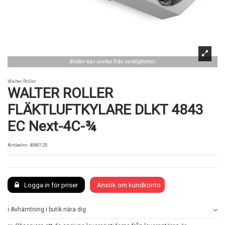
Bilden kan avvika från verkligheten.
Walter Roller
WALTER ROLLER
FLÄKTLUFTKYLARE DLKT 4843
EC Next-4C-¾
Artikelnr.
4080125
Logga in för priser
Ansök om kundkonto
ℹ️ Avhämtning i butik nära dig