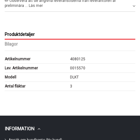
✏️ Observera att de angivna leveranstiderna från leverantören är
preliminära ... Läs mer
Produktdetaljer
Bilagor
Artikelnummer
4080125
Lev. Artikelnummer
0015570
Modell
DLKT
Antal fläktar
3
INFORMATION