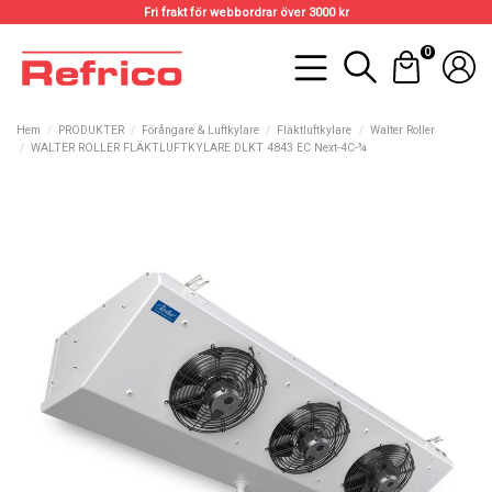
Fri frakt för webbordrar över 3000 kr
0
Hem
PRODUKTER
Förångare & Luftkylare
Fläktluftkylare
Walter Roller
WALTER ROLLER FLÄKTLUFTKYLARE DLKT 4843 EC Next-4C-¾