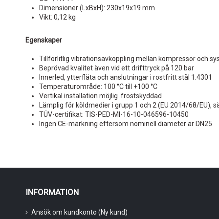
Dimensioner (LxBxH): 230x19x19 mm
Vikt: 0,12 kg
Egenskaper
Tillförlitlig vibrationsavkoppling mellan kompressor och s
Beprövad kvalitet även vid ett drifttryck på 120 bar
Innerled, ytterfläta och anslutningar i rostfritt stål 1.4301
Temperaturområde: 100 °C till +100 °C
Vertikal installation möjlig  frostskyddad
Lämplig för köldmedier i grupp 1 och 2 (EU 2014/68/EU), sä
TÜV-certifikat: TIS-PED-MI-16-10-046596-10450
Ingen CE-märkning eftersom nominell diameter är DN25
INFORMATION
Ansök om kundkonto (Ny kund)