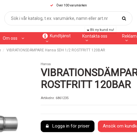
Över 100 varumärken
Bli ny kund nu!
Kundtjänst
Kontakta oss
Reklam
Om oss
e
VIBRATIONSDÄMPARE Hansa SDH 1/2 ROSTFRITT 120BAR
Hansa
VIBRATIONSDÄMPARE
ROSTFRITT 120BAR
Artikelnr.
6861235
Logga in för priser
Ansök om kundk