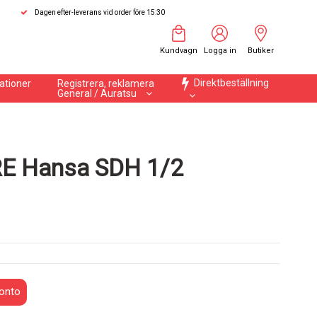
Dagen efter-leverans vid order före 15:30
Kundvagn
Logga in
Butiker
Direktbeställning
ationer
Registrera, reklamera
General / Auratsu
 Hansa SDH 1/2
onto