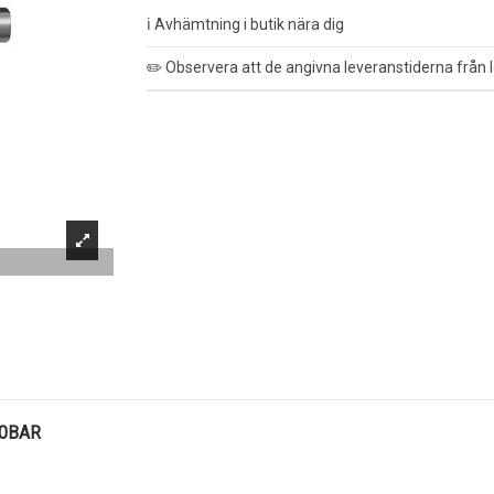
ℹ️ Avhämtning i butik nära dig
✏️ Observera att de angivna leveranstiderna från l
20BAR