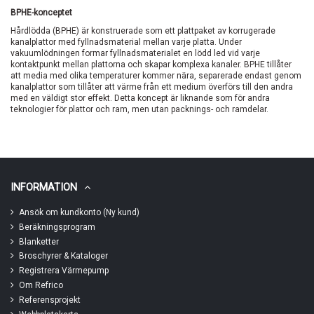
BPHE-konceptet
Hårdlödda (BPHE) är konstruerade som ett plattpaket av korrugerade
kanalplattor med fyllnadsmaterial mellan varje platta. Under
vakuumlödningen formar fyllnadsmaterialet en lödd led vid varje
kontaktpunkt mellan plattorna och skapar komplexa kanaler. BPHE tillåter
att media med olika temperaturer kommer nära, separerade endast genom
kanalplattor som tillåter att värme från ett medium överförs till den andra
med en väldigt stor effekt. Detta koncept är liknande som för andra
teknologier för plattor och ram, men utan packnings- och ramdelar.
INFORMATION
Ansök om kundkonto (Ny kund)
Beräkningsprogram
Blanketter
Broschyrer & Kataloger
Registrera Värmepump
Om Refrico
Referensprojekt