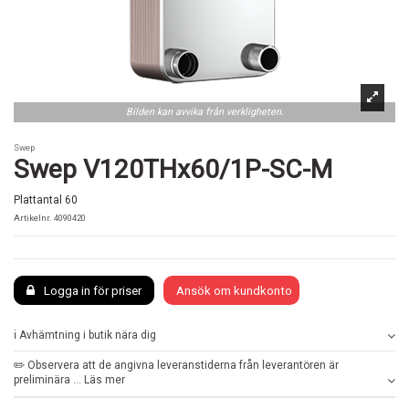
Bilden kan avvika från verkligheten.
Swep
Swep V120THx60/1P-SC-M
Plattantal 60
Artikelnr.
4090420
Logga in för priser
Ansök om kundkonto
ℹ️ Avhämtning i butik nära dig
✏️ Observera att de angivna leveranstiderna från leverantören är
preliminära ... Läs mer