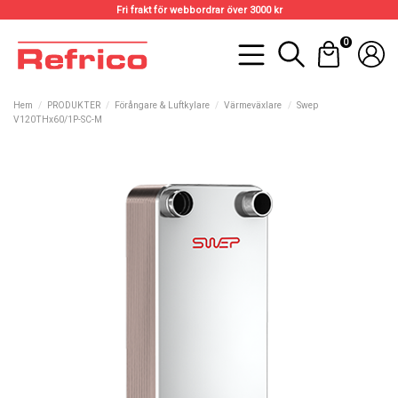
Fri frakt för webbordrar över 3000 kr
0
Hem
PRODUKTER
Förångare & Luftkylare
Värmeväxlare
Swep
V120THx60/1P-SC-M