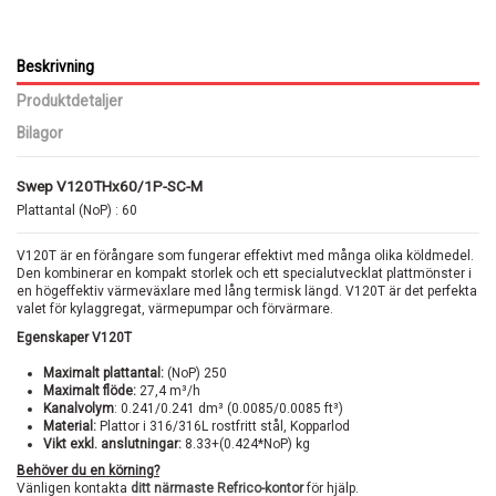
Beskrivning
Produktdetaljer
Bilagor
Swep V120THx60/1P-SC-M
Plattantal (NoP) : 60
V120T är en förångare som fungerar effektivt med många olika köldmedel.
Den kombinerar en kompakt storlek och ett specialutvecklat plattmönster i
en högeffektiv värmeväxlare med lång termisk längd. V120T är det perfekta
valet för kylaggregat, värmepumpar och förvärmare.
Egenskaper V120T
Maximalt plattantal:
(NoP) 250
Maximalt flöde:
27,4 m³/h
Kanalvolym
: 0.241/0.241 dm³ (0.0085/0.0085 ft³)
Material:
Plattor i 316/316L rostfritt stål, Kopparlod
Vikt exkl. anslutningar:
8.33+(0.424*NoP) kg
Behöver du en körning?
Vänligen kontakta
ditt närmaste Refrico-kontor
för hjälp.