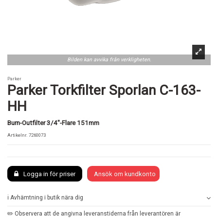
Bilden kan avvika från verkligheten.
Parker
Parker Torkfilter Sporlan C-163-
HH
Burn-Outfilter 3/4"-Flare 151mm
Artikelnr.
7260073
Logga in för priser
Ansök om kundkonto
ℹ️ Avhämtning i butik nära dig
✏️ Observera att de angivna leveranstiderna från leverantören är