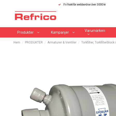
Fri frakt för webbordrar över 3000 kr
Varumärken
Produkter
Kampanjer
Hem
PRODUKTER
Armaturer & Ventiler
Torkfilter, Torkfilterblock