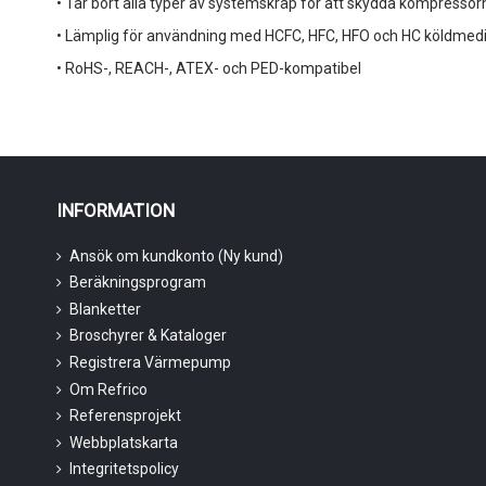
• Tar bort alla typer av systemskräp för att skydda kompressor
• Lämplig för användning med HCFC, HFC, HFO och HC köldmed
• RoHS-, REACH-, ATEX- och PED-kompatibel
INFORMATION
Ansök om kundkonto (Ny kund)
Beräkningsprogram
Blanketter
Broschyrer & Kataloger
Registrera Värmepump
Om Refrico
Referensprojekt
Webbplatskarta
Integritetspolicy