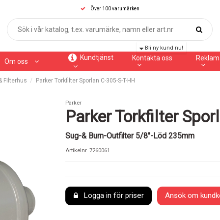
Över 100 varumärken
Bli ny kund nu!
Kundtjänst
Kontakta oss
Reklam
Om oss
 & Filterhus
Parker Torkfilter Sporlan C-305-S-T-HH
Parker
Parker Torkfilter Spo
Sug-& Burn-Outfilter 5/8"-Löd 235mm
Artikelnr.
7260061
Logga in för priser
Ansök om kundk