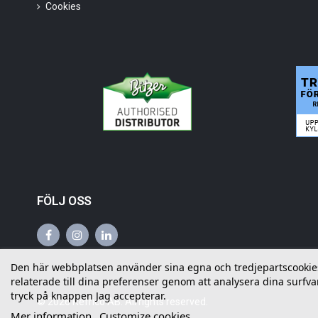
Cookies
FÖLJ OSS
Den här webbplatsen använder sina egna och tredjepartscookies f
relaterade till dina preferenser genom att analysera dina surfvan
tryck på knappen Jag accepterar.
©
2026
Refrico AB. All rights reserved.
Mer information
Customize cookies