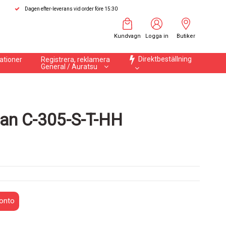
Dagen efter-leverans vid order före 15:30
Kundvagn
Logga in
Butiker
Direktbeställning
ationer
Registrera, reklamera
General / Auratsu
rlan C-305-S-T-HH
onto