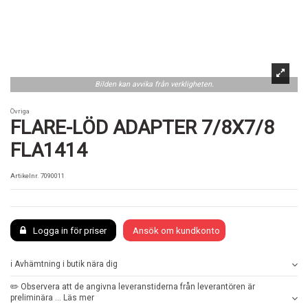
Bilden kan avvika från verkligheten.
Övriga
FLARE-LÖD ADAPTER 7/8X7/8
FLA1414
Artikelnr.
7090011
Logga in för priser
Ansök om kundkonto
ℹ️ Avhämtning i butik nära dig
✏️ Observera att de angivna leveranstiderna från leverantören är
preliminära ... Läs mer