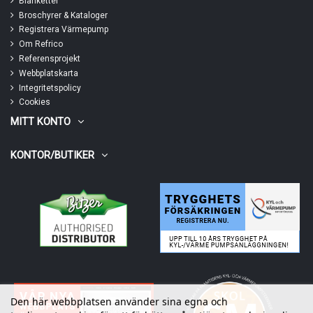
Blanketter
Broschyrer & Kataloger
Registrera Värmepump
Om Refrico
Referensprojekt
Webbplatskarta
Integritetspolicy
Cookies
MITT KONTO
KONTOR/BUTIKER
Den här webbplatsen använder sina egna och