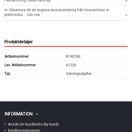
ℹ️ Avhämtning i butik nära dig
✏️ Observera att de angivna leveranstiderna från leverantören är
preliminära ... Läs mer
Produktdetaljer
Artikelnummer
8190180
Lev. Artikelnummer
61220
Typ
Varningsskyltar
INFORMATION
Ansök om kundkonto (Ny kund)
Beräkningsprogram