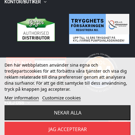
KONTOR/BUTIKER
Den här webbplatsen använder sina egna och
tredjepartscookies för att förbättra våra tjänster och visa dig
reklam relaterade till dina preferenser genom att analysera
dina surfvanor. För att ge ditt samtycke till dess användning,
tryck på knappen Jag accepterar.
Mer information
Customize cookies
FÖLJ OSS
NEKAR ALLA
Fråga oss
©
2026
Refrico AB. All rights reserved.
JAG ACCEPTERAR