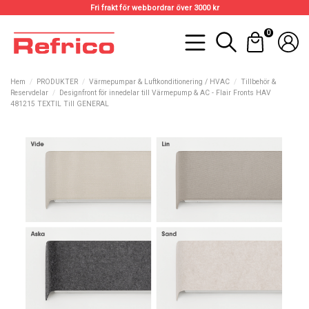
Fri frakt för webbordrar över 3000 kr
0
Hem
PRODUKTER
Värmepumpar & Luftkonditionering / HVAC
Tillbehör &
Reservdelar
Designfront för innedelar till Värmepump & AC - Flair Fronts HAV
481215 TEXTIL Till GENERAL