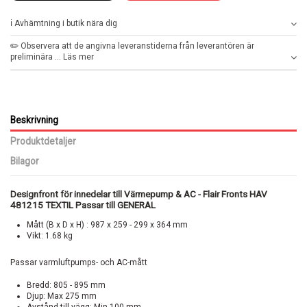
ℹ️ Avhämtning i butik nära dig
✏️ Observera att de angivna leveranstiderna från leverantören är
preliminära ... Läs mer
Beskrivning
Produktdetaljer
Bilagor
Designfront för innedelar till Värmepump & AC - Flair Fronts HAV
481215 TEXTIL Passar till GENERAL
Mått (B x D x H) : 987 x 259 - 299 x 364 mm
Vikt: 1.68 kg
Passar varmluftpumps- och AC-mått
Bredd: 805 - 895 mm
Djup: Max 275 mm