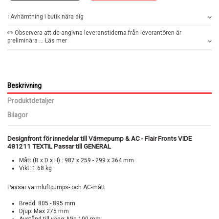
ℹ️ Avhämtning i butik nära dig
✏️ Observera att de angivna leveranstiderna från leverantören är
preliminära ... Läs mer
Beskrivning
Produktdetaljer
Bilagor
Designfront för innedelar till Värmepump & AC - Flair Fronts VIDE
481211 TEXTIL Passar till GENERAL
Mått (B x D x H) : 987 x 259 - 299 x 364 mm
Vikt: 1.68 kg
Passar varmluftpumps- och AC-mått
Bredd: 805 - 895 mm
Djup: Max 275 mm