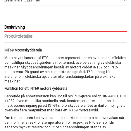
preliminära ... Läs mer
Beskrivning
Produktdetaljer
INT69 Motorskyddsrelä
Motorskydd baserat på PTC-sensorer representerar en av de mest effektiva
och pålitliga skyddsåtgärderna mot termisk överbelastning av elektriska
maskiner. Skyddsanordningen består av motorskyddet INT69 och PTC-
sensorerna. På grund av sin kompakta design är INT69 lämplig för
installation i elektriska apparater eller anslutningslådan på elektriska
maskiner.
Funktion för ett INT69 motorskyddsrelä
Beroende på enhetsversion kan upp till nio PTC-givare enligt DIN 44081, DIN
44082, även med olika nominella reaktionstemperaturer, anslutas till
mätkretsens ingång på ett INT69 motorskyddsrelä. Det är därför möjligt att
övervaka flera mätpunkter med bara ett INT69 motorskydd.
Om temperaturen i en av delarna eller sektionerna som ska övervakas når
den nominella reaktionstemperaturen för respektive PTC-sensor, blir
sensorn mycket resistiv och utlösningsanordningen stängs av.