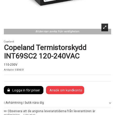
Bilden kan avvika från verkligheten.
Copeland
Copeland Termistorskydd
INT69SC2 120-240VAC
110-230V
Artikelnr.
0306031
Logga in för priser
Ansök om kundkonto
ℹ️ Avhämtning i butik nära dig
✏️ Observera att de angivna leveranstiderna från leverantören är