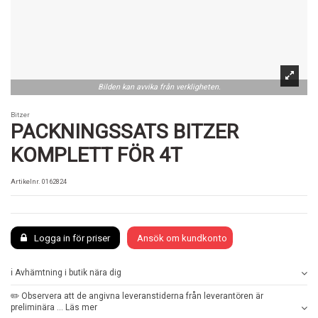
Bilden kan avvika från verkligheten.
Bitzer
PACKNINGSSATS BITZER
KOMPLETT FÖR 4T
Artikelnr.
0162824
Logga in för priser
Ansök om kundkonto
ℹ️ Avhämtning i butik nära dig
✏️ Observera att de angivna leveranstiderna från leverantören är
preliminära ... Läs mer