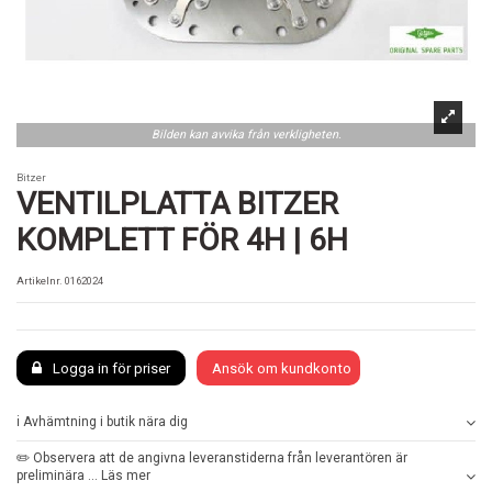
Bilden kan avvika från verkligheten.
Bitzer
VENTILPLATTA BITZER
KOMPLETT FÖR 4H | 6H
Artikelnr.
0162024
Logga in för priser
Ansök om kundkonto
ℹ️ Avhämtning i butik nära dig
✏️ Observera att de angivna leveranstiderna från leverantören är
preliminära ... Läs mer