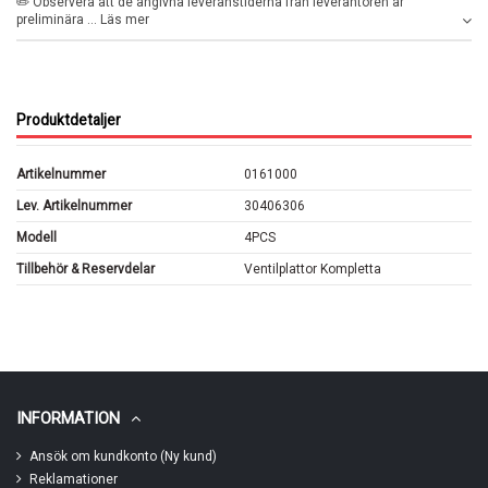
✏️ Observera att de angivna leveranstiderna från leverantören är
preliminära ... Läs mer
Produktdetaljer
Artikelnummer
0161000
Lev. Artikelnummer
30406306
Modell
4PCS
Tillbehör & Reservdelar
Ventilplattor Kompletta
INFORMATION
Ansök om kundkonto (Ny kund)
Reklamationer