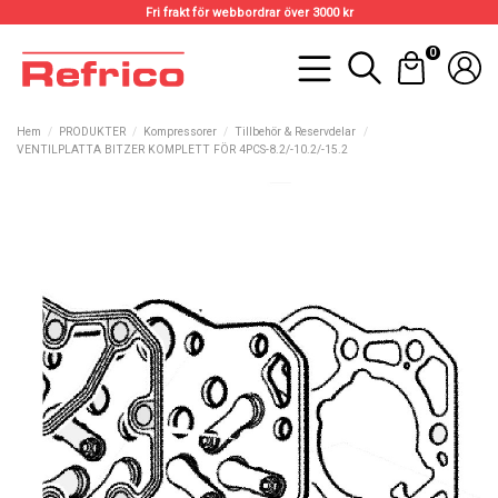
Fri frakt för webbordrar över 3000 kr
0
Hem
PRODUKTER
Kompressorer
Tillbehör & Reservdelar
VENTILPLATTA BITZER KOMPLETT FÖR 4PCS-8.2/-10.2/-15.2