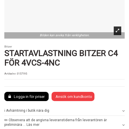
Bilden kan avvika från verkligheten.
Bitzer
STARTAVLASTNING BITZER C4
FÖR 4VCS-4NC
Artikelnr.
0157195
Logga in för priser
Ansök om kundkonto
ℹ️ Avhämtning i butik nära dig
✏️ Observera att de angivna leveranstiderna från leverantören är
preliminära ... Läs mer