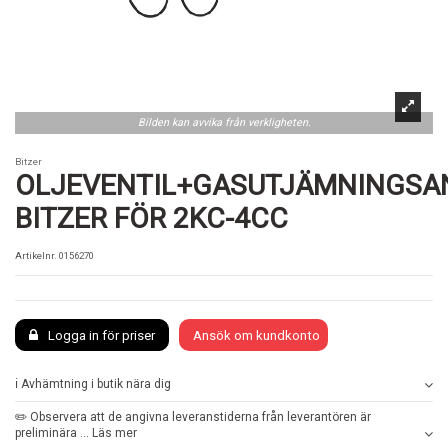
Bilden kan avvika från verkligheten.
Bitzer
OLJEVENTIL+GASUTJÄMNINGSA
BITZER FÖR 2KC-4CC
Artikelnr.
0156270
Logga in för priser
Ansök om kundkonto
ℹ️ Avhämtning i butik nära dig
✏️ Observera att de angivna leveranstiderna från leverantören är
preliminära ... Läs mer