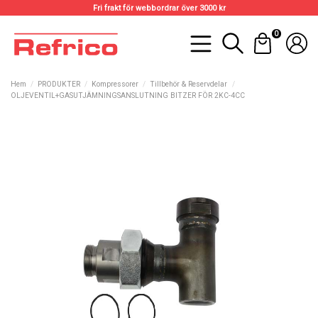
Fri frakt för webbordrar över 3000 kr
0
Hem
PRODUKTER
Kompressorer
Tillbehör & Reservdelar
OLJEVENTIL+GASUTJÄMNINGSANSLUTNING BITZER FÖR 2KC-4CC