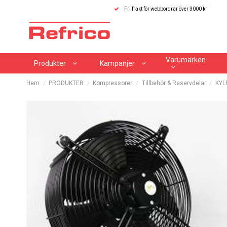
Fri frakt för webbordrar över 3000 kr
Varumärken
Produkter
Kampanjer
Hem
PRODUKTER
Kompressorer
Tillbehör & Reservdelar
KYL