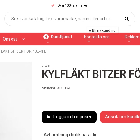
Över 100 varumärken
Bli ny kund nu!
Kundtjänst
Kontakta oss
Reklam
Om oss
FLÄKT BITZER FÖR 4JE-4FE
Bitzer
KYLFLÄKT BITZER FÖ
Artikelnr.
0156103
Logga in för priser
Ansök om kundk
ℹ️ Avhämtning i butik nära dig