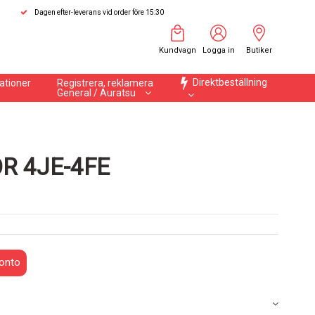
Dagen efter-leverans vid order före 15:30
Kundvagn
Logga in
Butiker
Direktbeställning
ationer
Registrera, reklamera
General / Auratsu
R 4JE-4FE
onto