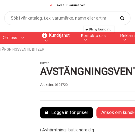
Över 100 varumärken
Bli ny kund nu!
Kundtjänst
Kontakta oss
Reklam
Om oss
TÄNGNINGSVENTIL BITZER
Bitzer
AVSTÄNGNINGSVENT
Artikelnr.
0124720
Logga in för priser
Ansök om kundk
ℹ️ Avhämtning i butik nära dig