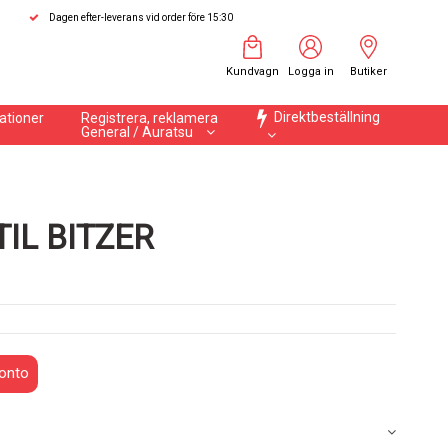
Dagen efter-leverans vid order före 15:30
Kundvagn
Logga in
Butiker
Direktbeställning
ationer
Registrera, reklamera
General / Auratsu
IL BITZER
onto