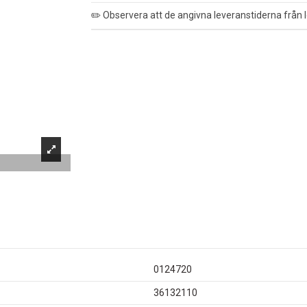
✏️ Observera att de angivna leveranstiderna från l
0124720
36132110