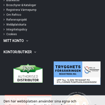
Blanketter
Broschyrer & Kataloger
Registrera Värmepump
Om Refrico
Referensprojekt
Webbplatskarta
Integritetspolicy
Cookies
MITT KONTO
KONTOR/BUTIKER
Den här webbplatsen använder sina egna och