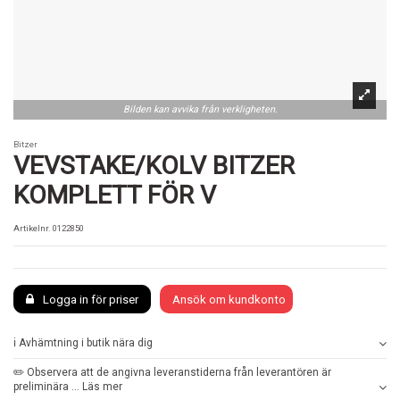
Bilden kan avvika från verkligheten.
Bitzer
VEVSTAKE/KOLV BITZER
KOMPLETT FÖR V
Artikelnr.
0122850
Logga in för priser
Ansök om kundkonto
ℹ️ Avhämtning i butik nära dig
✏️ Observera att de angivna leveranstiderna från leverantören är
preliminära ... Läs mer