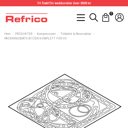
Fri frakt för webbordrar över 3000 kr
0
Hem
PRODUKTER
Kompressorer
Tillbehör & Reservdelar
PACKNINGSSATS BITZER KOMPLETT FÖR VII