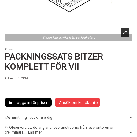
Bilden kan avvika från verkligheten.
Bitzer
PACKNINGSSATS BITZER
KOMPLETT FÖR VII
Artikelnr.
0121370
Logga in för priser
Ansök om kundkonto
ℹ️ Avhämtning i butik nära dig
✏️ Observera att de angivna leveranstiderna från leverantören är
preliminära ... Läs mer